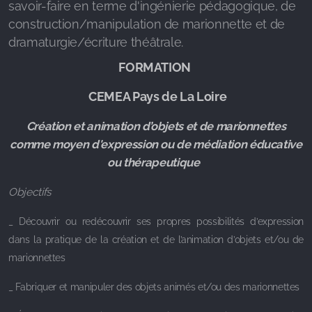
savoir-faire en terme d'ingénierie pédagogique, de
construction/manipulation de marionnette et de
dramaturgie/écriture théâtrale.
FORMATION
Avec les détenus
CEMEA Pays de La Loire
Avec les scolaires
Création et animation d’objets et de marionnettes
A l'occasion
comme moyen d'expression ou de médiation éducative
ou thérapeutique
Objectifs
_ Découvrir ou redécouvrir ses propres possibilités d’expression
dans la pratique de la création et de l’animation d’objets et/ou de
Blackstar au FMTM !
marionnettes
_ Fabriquer et manipuler des objets animés et/ou des marionnettes