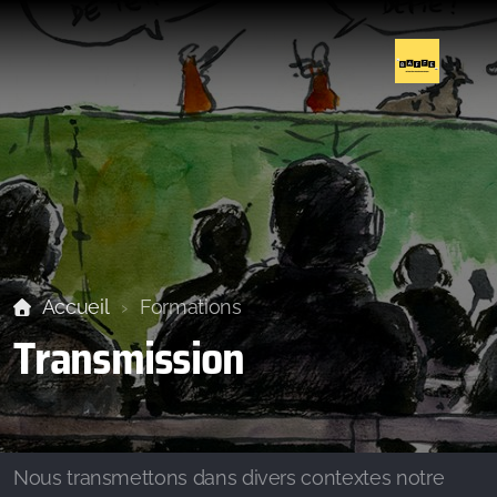
Fabrice Tanguy
Loïc Braunstein
Accueil
Formations
Transmission
Blackstar
Exposition : Réinventer nos héros, cinq ans d'ateliers
marionnettiques en détention
Nous transmettons dans divers contextes notre
Création 2026-2027 Muppet Forum