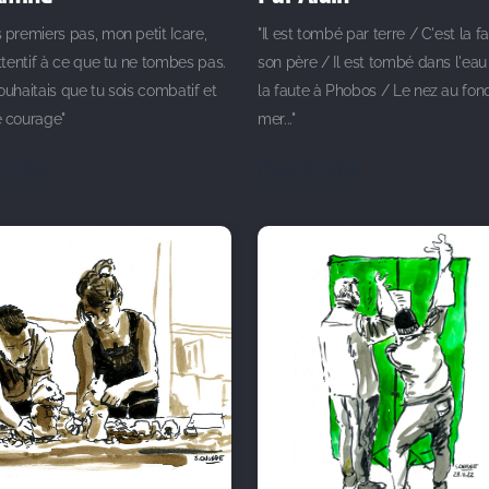
 premiers pas, mon petit Icare,
"Il est tombé par terre / C'est la f
attentif à ce que tu ne tombes pas.
son père / Il est tombé dans l'eau
ouhaitais que tu sois combatif et
la faute à Phobos / Le nez au fond
e courage"
mer..."
'infos
Plus d'infos