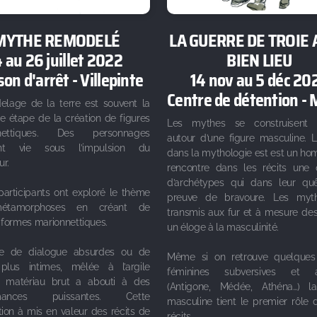
MYTHE REMODELÉ
LA GUERRE DE TROIE
 au 26 juillet 2022
BIEN LIEU
on d'arrêt - Villepinte
14 nov au 5 déc 20
Centre de détention -
lage de la terre est souvent la
e étape de la création de figures
Les mythes se construisent 
nettiques. Des personnages
autour d’une figure masculine. 
nt vie sous l’impulsion du
dans la mythologie est est un h
ur.
rencontre dans les récits une 
d’archétypes qui dans leur quê
participants ont exploré le thème
preuve de bravoure. Les myt
étamorphoses en créant de
transmis aux fur et à mesure des
 formes marionnettiques.
un éloge à la masculinité.
ture de dialogue absurdes ou de
Même si on retrouve quelques 
 plus intimes, mêlée à l’argile
féminines subversives et a
matériau brut a abouti à des
(Antigone, Médée, Athéna…) la
rmances puissantes. Cette
masculine tient le premier rôle 
tion à mis en valeur des récits de
récits.