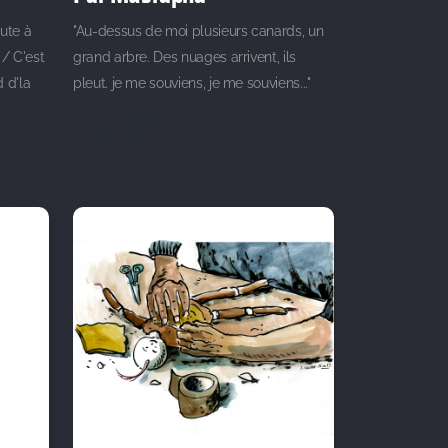
aute à
"Au-dessus de moi plusieurs canards, un
 / C'est
grand arbre. Des nuages arrivent, ils
 d'la
pleut. je me souviens, je me souviens..."
Plus d'infos