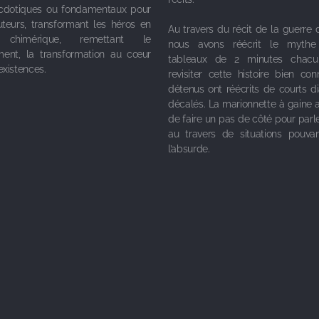
ecdotiques ou fondamentaux pour
uteurs, transformant les héros en
Au travers du récit de la guerre d
e chimérique, remettant le
nous avons réécrit le myth
ent, la transformation au cœur
tableaux de 2 minutes chacu
existences.
revisiter cette histoire bien con
détenus ont réécrits de courts d
décalés. La marionnette à gaine 
de faire un pas de côté pour parle
au travers de situations pouvan
l’absurde.