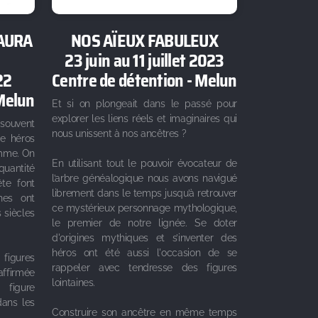
 AURA
NOS AÏEUX FABULEUX
23 juin au 11 juillet 2023
22
Centre de détention - Melun
 Melun
Et si on plongeait dans le passé pour
explorer les liens réels et imaginaires qui
souvent
nous unissent à nos ancêtres ?
Le héros
omme. On
En utilisant tout le pouvoir évocateur de
quantité
l’arbre généalogique nous avons navigué
te font
librement dans le temps jusqu’à retrouver
hes ont
ce mystérieux personnage mythologique,
 siècles
le premier de notre lignée. Se doter
d'origines mythiques et s’inventer des
héros ont été aussi l'occasion de se
figures
rappeler avec tendresse des figures
ffirmée
lointaines.
 figure
dans les
Construire son ancêtre en même temps