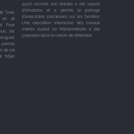
qu'on raconte son histoire a été source
d'émotions et a permis le partage
e Troie,
d'anecdotes précieuses sur les familles.
e en 16
Une exposition interactive des travaux
n. Pour
menés durant ce Marionnettoire à été
nue, les
proposée dans le centre de détention.
ialogues
a permis
r de soi
t frôler