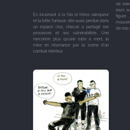
vie an
leurs a
En incarnant à la fois le héros vainqueur
figur
et la bête furieuse, elle aussi perdue dans
mouvem
un espace clos, chacun a partagé ses
de nos 
prouesses et ses vulnérabilités. Une
rencontre plus qu'une lutte à mort, la
mise en résonance par la scène d'un
combat intérieur.