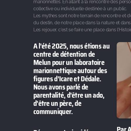
marionnettes. En allant à la rencontre des perso
collective ou individuelle destinée à un public.
Les mythes sont notre terrain de rencontre et d'
du destin, de notre place dans la nature et dans l
Les rejouer, c'est se faire une place dans l'Histoi
A l'été 2025, nous étions au
centre de détention de
Melun pour un laboratoire
marionnettique autour des
figures d'Icare et Dédale.
Nous avons parlé de
parentalité, d'être un ado,
d'être un père, de
communiquer.
Par 