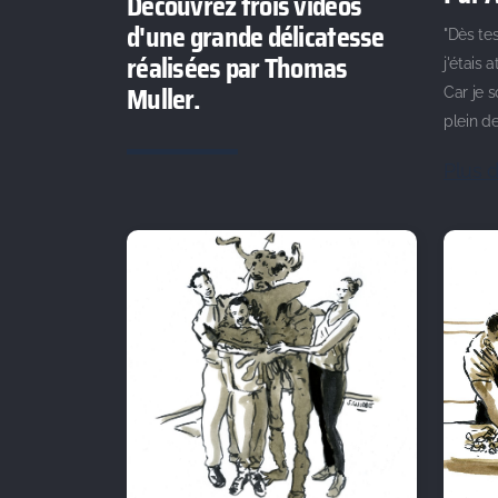
Découvrez trois vidéos
d'une grande délicatesse
"Dès tes
réalisées par Thomas
j'étais 
Muller.
Car je s
plein d
Plus d