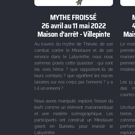
MYTHE FROISSÉ
26 avril au 11 mai 2022
4
Maison d'arrêt - Villepinte
Mais
Au travers du mythe de Thésée, de son
Le mode
combat contre le Minotaure et de son
premièr
errance dans le Labyrinthe, nous nous
marion
sommes posés cette question : qui sont
prenne
les vrais héros ? que rapportent-ils de
modele
leurs combats ? que signifient les traces
laissées sur nos corps par l'ennemi ? y a
Les 13 
t-il un ennemi ?
des m
courtes
Nous avons manipulé, exploré, froissé du
kraft comme un élément marionnettique
L’écri
et une matière scénographique. Les
textes
participants ont construit un Minotaure
comme 
géant en Bunraku pour investir le
perfo
Labyrinthe.
explora