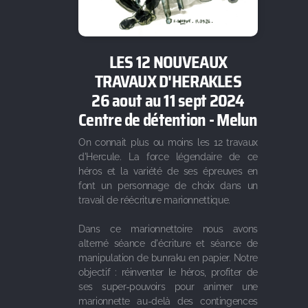
LES 12 NOUVEAUX
TRAVAUX D'HERAKLES
26 aout au 11 sept 2024
Centre de détention - Melun
On connait plus ou moins les 12 travaux
d'Hercule. La force légendaire de ce
héros et la variété de ses épreuves en
font un personnage de choix dans un
travail de réécriture marionnettique.
Dans ce marionnettoire nous avons
alterné séance d'écriture et séance de
manipulation de bunraku en papier. Notre
objectif : réinventer le héros, profiter de
ses super-pouvoirs pour animer une
marionnette au-delà des contingences