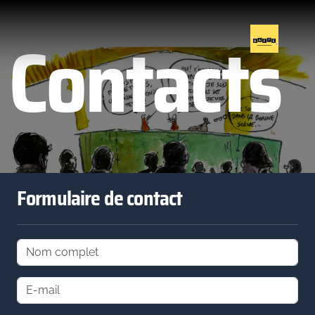
Contacts
Fabrice Tanguy
Loïc Braunstein
Formulaire de contact
Blackstar
Exposition : Réinventer nos héros, cinq ans d'ateliers
marionnettiques en détention
Création 2026-2027 Muppet Forum