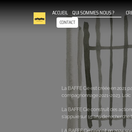
ACCUEIL
QUI SOMMES NOUS ?
CR
CONTACT
La BAFFE Cie est créée en 2021 pa
compagnonnage 2021-2023. Loïc Br
La BAFFE Cie construit des action
s‘appuie sur 15 ans de recherche 
LA BAFFE Cie conçoit en 2024 son