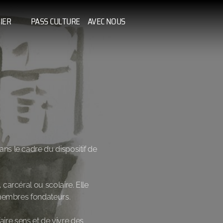
IER
PASS CULTURE
AVEC NOUS
ns le cadre du dispositif de
carcéral ou scolaire. Elle
s membres fondateurs.
re sens et de vivre des