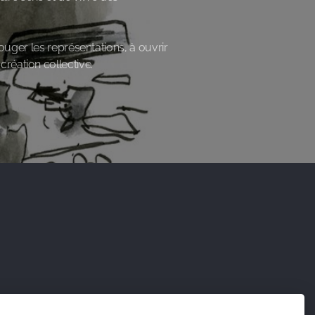
ouger les représentations, à ouvrir
réation collective.