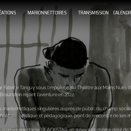
ÉATIONS
MARIONNETTOIRES
TRANSMISSION
CALENDR
r Fabrice Tanguy sous l‘impulsion du Théâtre aux Mains Nues da
aunstein rejoint l‘aventure en 2022.
s marionnettiques singulières auprès de public du champ social, 
théâtrale, artistique et pédagogique, point de rencontre de se
 premier spectacle, BLACKSTAR, en suivant ce même désir de fai