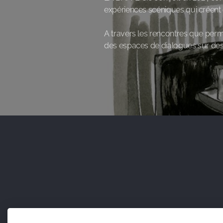
expériences scéniques qui créen
A travers les rencontres que perme
des espaces de dialogues sur des 